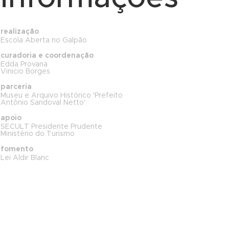
realização
Escola Aberta no Galpão
curadoria e coordenação
Edda Provana
Vinicio Borges
parceria
Museu e Arquivo Histórico 'Prefeito
Antônio Sandoval Netto'
apoio
SECULT Presidente Prudente
Ministério do Turismo
fomento
Lei Aldir Blanc