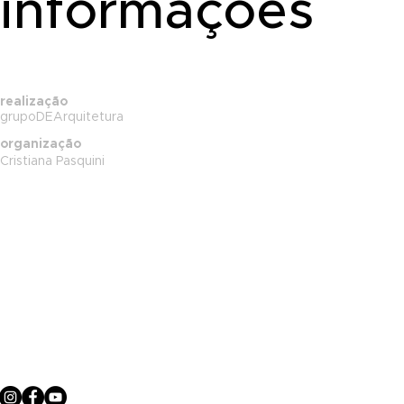
informações
realização
grupoDEArquitetura
organização
Cristiana Pasquini