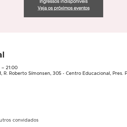
Ingressos indisponíveis
Veja os próximos eventos
al
 – 21:00
, R. Roberto Símonsen, 305 - Centro Educacional, Pres. 
utros convidados