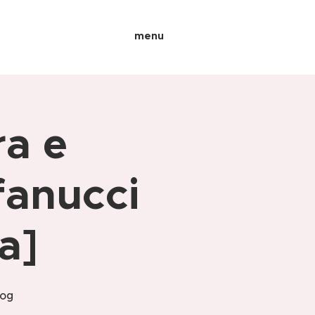
menu
ra e
 fanucci
a]
log