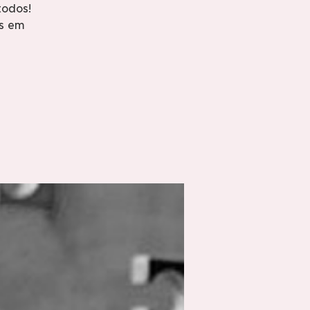
todos!
os em