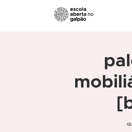
pal
mobiliá
[
qu