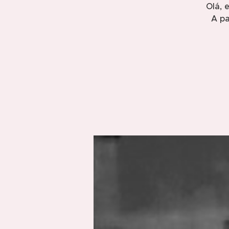
Olá, 
A pa