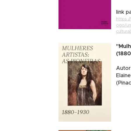
link 
https:
ogo/um
cultural
"Mulh
(1880
Autor
Elaine
(Pina