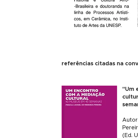
referências citadas na conv
"Um 
cultu
sema
Autor
Perei
(Ed. 