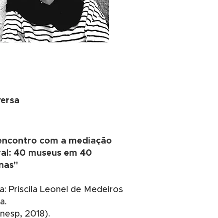
ersa​
encontro com a mediação
ral: 40 museus em 40
nas"
a: Priscila Leonel de Medeiros
ra.
Unesp, 2018).