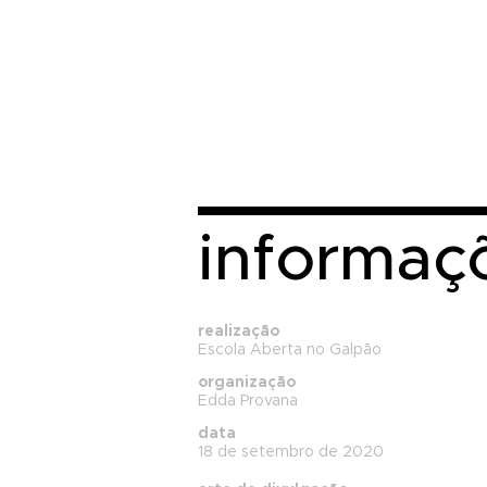
informaç
realização
Escola Aberta no Galpão
organização
Edda Provana
data
18 de setembro de 2020