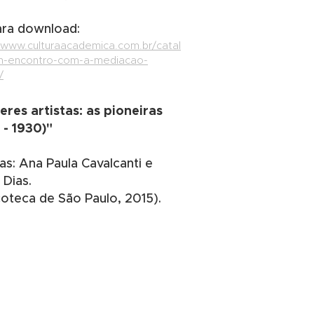
para download:
//www.culturaacademica.com.br/catal
-encontro-com-a-mediacao-
/
eres artistas: as pioneiras
 - 1930)"
as: Ana Paula Cavalcanti e
 Dias.
coteca de São Paulo, 2015).