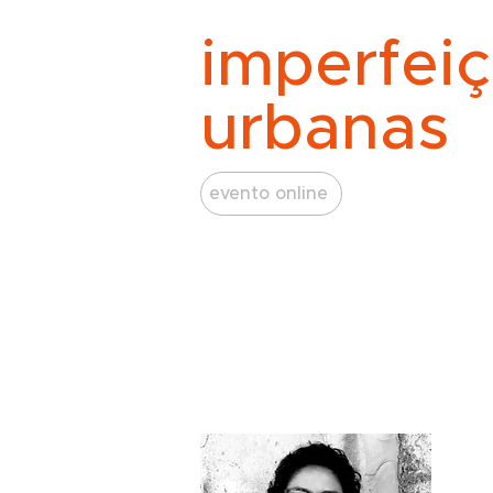
imperfei
urbanas
evento online