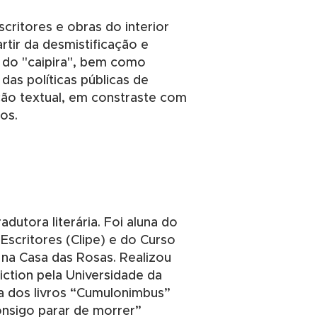
scritores e obras do interior
rtir da desmistificação e
al do "caipira", bem como
as políticas públicas de
ução textual, em constraste com
os.
adutora literária. Foi aluna do
scritores (Clipe) e do Curso
na Casa das Rosas. Realizou
ction pela Universidade da
ora dos livros “Cumulonimbus”
onsigo parar de morrer”