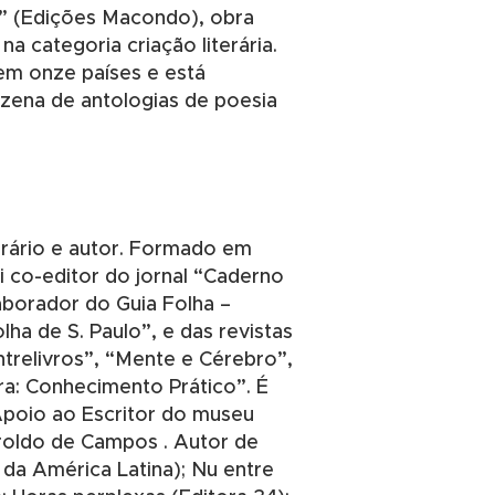
o” (Edições Macondo), obra
 categoria criação literária.
em onze países e está
zena de antologias de poesia
terário e autor. Formado em
oi co-editor do jornal “Caderno
aborador do Guia Folha –
olha de S. Paulo”, e das revistas
Entrelivros”, “Mente e Cérebro”,
ra: Conhecimento Prático”. É
poio ao Escritor do museu
roldo de Campos . Autor de
da América Latina); Nu entre