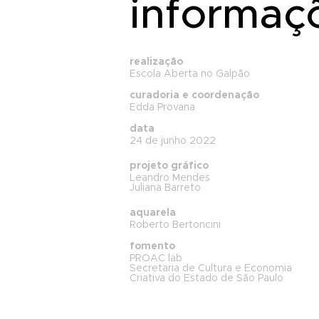
informaç
realização
Escola Aberta no Galpão
curadoria e coordenação
Edda Provana
data
24 de junho 2022
projeto gráfico
Leandro Mendes
Juliana Barreto
aquarela
Roberto Bertoncini
fomento
PROAC lab
Secretaria de Cultura e Economia
Criativa do Estado de São Paulo