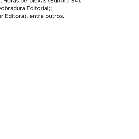
; Horas perplexas (Editora 34);
bradura Editorial);
 Editora), entre outros.