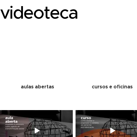
videoteca
aulas abertas
cursos e oficinas