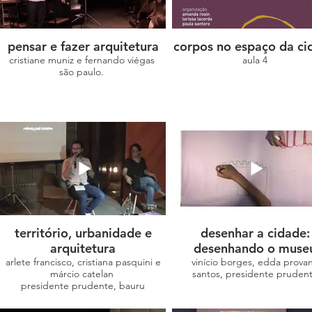
pensar e fazer arquitetura
corpos no espaço da ci
cristiane muniz e fernando viégas
aula 4
são paulo.
território, urbanidade e
desenhar a cidade:
arquitetura
desenhando o muse
arlete francisco, cristiana pasquini e
vinício borges, edda prova
márcio catelan
santos, presidente pruden
presidente prudente, bauru