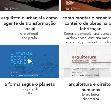
arquiteto e urbanista como
como montar e organiz
agente de transformação
canteiro de obras na p
social
fabricação
ciro pirondi
Roberto pompeia, anália amao
são paulo
valdemir rosa, cristiana pasq
são paulo, presidente prude
a forma segue o planeta
arquitetura e direito
jacopo galli
humanos
itália
jorge lobos
dinamarca