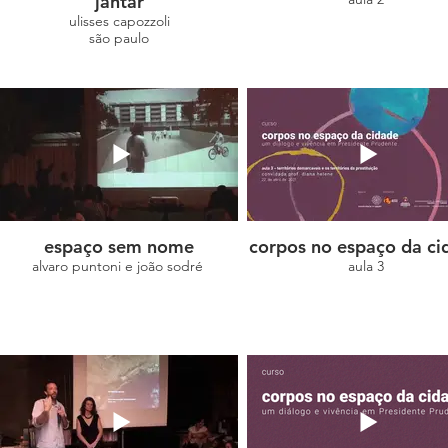
jantar
ulisses capozzoli
são paulo
espaço sem nome
corpos no espaço da ci
alvaro puntoni e joão sodré
aula 3