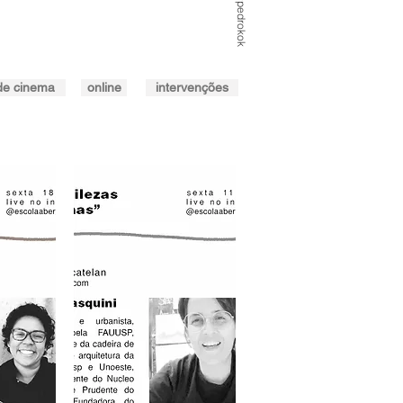
@pedrokok
de cinema
online
intervenções